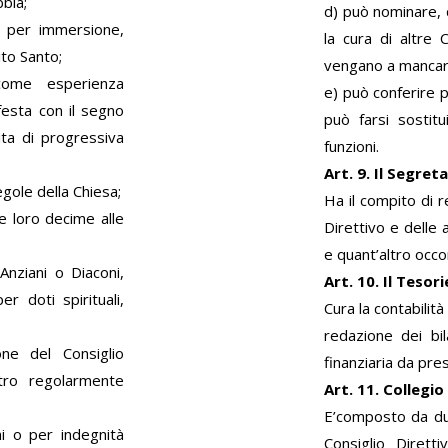
bbia;
d) può nominare, d’
a per immersione,
la cura di altre 
ito Santo;
vengano a mancare i
come esperienza
e) può conferire p
festa con il segno
può farsi sostit
ita di progressiva
funzioni.
Art. 9. Il Segreta
egole della Chiesa;
Ha il compito di re
le loro decime alle
Direttivo e delle 
e quant’altro occo
 Anziani o Diaconi,
Art. 10. Il Tesori
r doti spirituali,
Cura la contabilit
redazione dei bila
one del Consiglio
finanziaria da pre
stro regolarmente
Art. 11. Collegio
E’composto da due 
ni o per indegnità
Consiglio Dirett