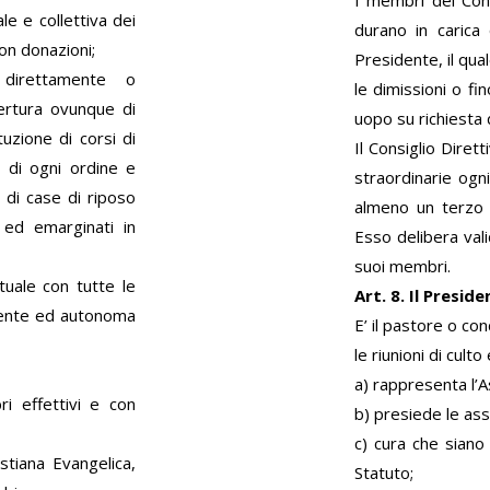
le e collettiva dei
durano in carica 
on donazioni;
Presidente, il qua
e direttamente o
le dimissioni o f
pertura ovunque di
uopo su richiesta 
tuzione di corsi di
Il Consiglio Dire
le di ogni ordine e
straordinarie ogn
a di case di riposo
almeno un terzo d
 ed emarginati in
Esso delibera val
suoi membri.
tuale con tutte le
Art. 8. Il Preside
ndente ed autonoma
E’ il pastore o co
le riunioni di culto
a) rappresenta l’As
i effettivi e con
b) presiede le ass
c) cura che siano
istiana Evangelica,
Statuto;