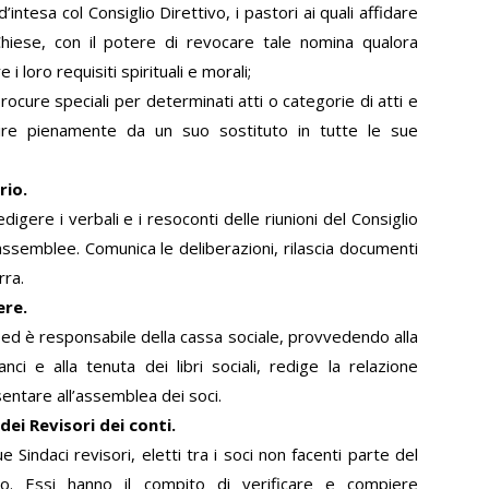
intesa col Consiglio Direttivo, i pastori ai quali affidare
Chiese, con il potere di revocare tale nomina qualora
 loro requisiti spirituali e morali;
rocure speciali per determinati atti o categorie di atti e
uire pienamente da un suo sostituto in tutte le sue
rio.
digere i verbali e i resoconti delle riunioni del Consiglio
assemblee. Comunica le deliberazioni, rilascia documenti
rra.
ere.
à ed è responsabile della cassa sociale, provvedendo alla
nci e alla tenuta dei libri sociali, redige la relazione
sentare all’assemblea dei soci.
 dei Revisori dei conti.
Sindaci revisori, eletti tra i soci non facenti parte del
ivo. Essi hanno il compito di verificare e compiere