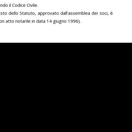
do il Codice Civile.
to dello Statuto, approvato dall’assemblea dei soci, è
on atto notarile in data 14 giugno 1996).