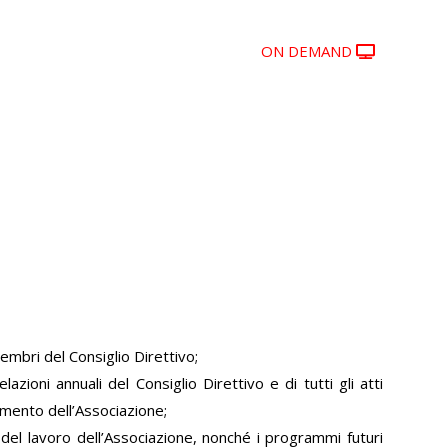
Skip
ON DEMAND
BETHEL BLOG
PREDICAZIONI
to
content
embri del Consiglio Direttivo;
lazioni annuali del Consiglio Direttivo e di tutti gli atti
amento dell’Associazione;
 del lavoro dell’Associazione, nonché i programmi futuri