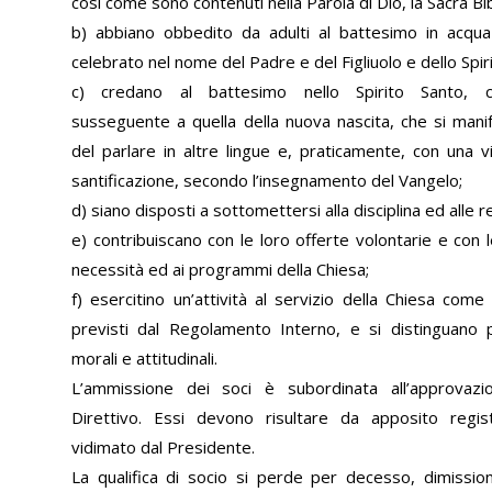
così come sono contenuti nella Parola di Dio, la Sacra Bi
b) abbiano obbedito da adulti al battesimo in acqu
celebrato nel nome del Padre e del Figliuolo e dello Spir
c) credano al battesimo nello Spirito Santo, 
susseguente a quella della nuova nascita, che si mani
del parlare in altre lingue e, praticamente, con una v
santificazione, secondo l’insegnamento del Vangelo;
d) siano disposti a sottomettersi alla disciplina ed alle r
e) contribuiscano con le loro offerte volontarie e con 
necessità ed ai programmi della Chiesa;
f) esercitino un’attività al servizio della Chiesa come
previsti dal Regolamento Interno, e si distinguano pe
morali e attitudinali.
L’ammissione dei soci è subordinata all’approvazi
Direttivo. Essi devono risultare da apposito regi
vidimato dal Presidente.
La qualifica di socio si perde per decesso, dimissio