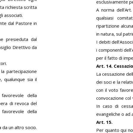
esclusivamente per
a richiesta scritta
A norma dell’Art
i associati.
qualsiasi comita
nte dal Pastore in
ripartizione alcun
in natura, sul patr
ne presieduta dal
I debiti dell’Asso
iglio Direttivo da
i componenti dell
per il fatto di imp
ori.
Art. 14. Cessazi
la partecipazione
La cessazione del
, qualunque sia il
dei soci e la rela
con il voto favore
favorevole della
convocazione col v
bera di revoca del
In caso di cessa
favorevole della
evangeliche o ad a
Art. 15.
 da un altro socio.
Per quanto qui non