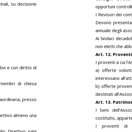
inali, su decisione
opportuni controlli
I Revisori dei con
Devono presentare
annuale degli assoc
Ai Sindaci decadut
non eletti che abb
Art. 12. Proventi
I proventi a cui l
ivi e con diritto di
a) offerte volont
interessano all’att
 membri di chiesa
b) offerte proven
destinati all’Assoc
aordinaria, presso
Art. 13. Patrimo
I beni dell’Ass
rettivo almeno una
costituito, appar
I proventi di 
lio Direttivo ogni