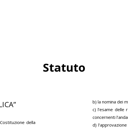
CHI SIAMO
CONTATTI
ATTIVITÁ
VOCE PENTECOSTALE
Statuto
b) la nomina dei m
LICA”
c) l’esame delle re
concernenti l’and
a Costituzione della
d) l’approvazione