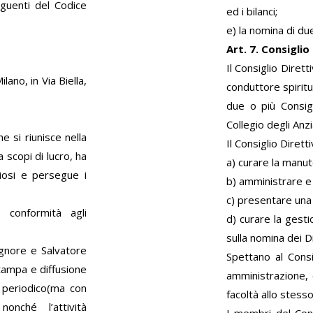
eguenti del Codice
ed i bilanci;
e) la nomina di due
Art. 7. Consiglio
Il Consiglio Diret
lano, in Via Biella,
conduttore spiritu
due o più Consigl
Collegio degli Anzi
 si riunisce nella
Il Consiglio Diretti
a scopi di lucro, ha
a) curare la manute
giosi e persegue i
b) amministrare e 
c) presentare una 
n conformità agli
d) curare la gestio
sulla nomina dei D
ignore e Salvatore
Spettano al Consig
stampa e diffusione
amministrazione, 
e periodico(ma con
facoltà allo stesso 
onché l’attività
I membri del Cons