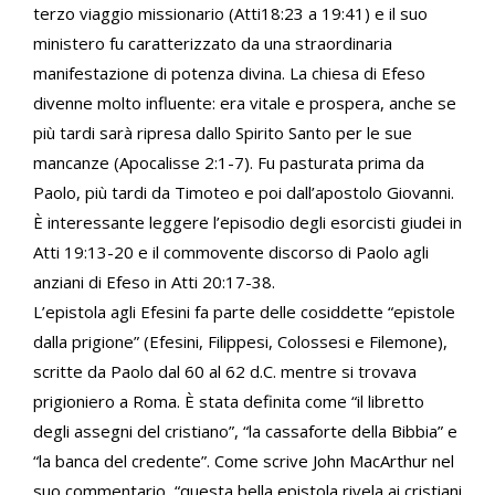
terzo viaggio missionario (Atti18:23 a 19:41) e il suo
ministero fu caratterizzato da una straordinaria
manifestazione di potenza divina. La chiesa di Efeso
divenne molto influente: era vitale e prospera, anche se
più tardi sarà ripresa dallo Spirito Santo per le sue
mancanze (Apocalisse 2:1-7). Fu pasturata prima da
Paolo, più tardi da Timoteo e poi dall’apostolo Giovanni.
È interessante leggere l’episodio degli esorcisti giudei in
Atti 19:13-20 e il commovente discorso di Paolo agli
anziani di Efeso in Atti 20:17-38.
L’epistola agli Efesini fa parte delle cosiddette “epistole
dalla prigione” (Efesini, Filippesi, Colossesi e Filemone),
scritte da Paolo dal 60 al 62 d.C. mentre si trovava
prigioniero a Roma. È stata definita come “il libretto
degli assegni del cristiano”, “la cassaforte della Bibbia” e
“la banca del credente”. Come scrive John MacArthur nel
suo commentario, “questa bella epistola rivela ai cristiani