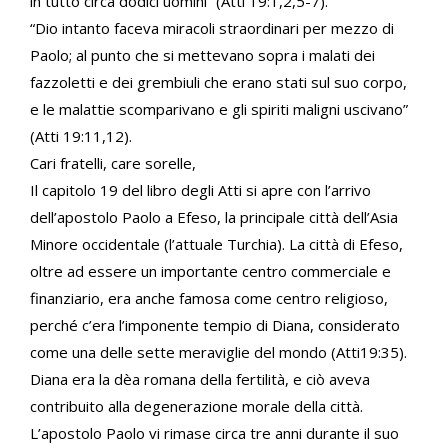
in tutto circa dodici uomini” (Atti 19:1,2,5-7).
“Dio intanto faceva miracoli straordinari per mezzo di
Paolo; al punto che si mettevano sopra i malati dei
fazzoletti e dei grembiuli che erano stati sul suo corpo,
e le malattie scomparivano e gli spiriti maligni uscivano”
(Atti 19:11,12).
Cari fratelli, care sorelle,
Il capitolo 19 del libro degli Atti si apre con l’arrivo
dell’apostolo Paolo a Efeso, la principale città dell’Asia
Minore occidentale (l’attuale Turchia). La città di Efeso,
oltre ad essere un importante centro commerciale e
finanziario, era anche famosa come centro religioso,
perché c’era l’imponente tempio di Diana, considerato
come una delle sette meraviglie del mondo (Atti19:35).
Diana era la dèa romana della fertilità, e ciò aveva
contribuito alla degenerazione morale della città.
L’apostolo Paolo vi rimase circa tre anni durante il suo