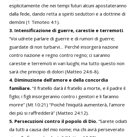
esplicitamente che nei tempi futuri alcuni apostateranno
dalla fede, dando retta a spiriti seduttori e a dottrine di
demòni (1 Timoteo 4:1).
3. Intensificazione di guerre, carestie e terremoti
.
“Voi udrete parlare di guerre e di rumori di guerre;
guardate di non turbarvi… Perché insorgerà nazione
contro nazione e regno contro regno; ci saranno
carestie e terremoti in vari luoghi; ma tutto questo non
sarà che principio di dolori (Matteo 24:6-8).
4. Diminuzione dell’amore e della concordia
familiare.
“Il fratello darà il fratello a morte, e il padre il
figlio; i figli insorgeranno contro i genitori e li faranno
morire” (Mt 10:21) “Poiché l’iniquità aumenterà, l’amore
dei più si raffredderà” (Matteo 24:12).
5. Persecuzioni contro il popolo di Dio.
“Sarete odiati
da tutti a causa del mio nome; ma chi avrà perseverato