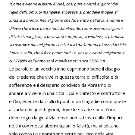
“Come avvenne ai giorni di Noè, così pure avverrà ai giorni del
Figlio dell’uomo. Si mangiava, si beveva, si prendeva moglie, si
andava a marito, fino al giorno che Noè entrò nell’arca, e venne il
diluvio che li fece perire tutti. Similmente, come avvenne ai giorni
di Lot: si mangiava, si beveva, si comprava, si vendeva, si piantava,
si costruiva; ma nel giorno che Lot uscì da Sodoma piovve dal cielo
fuoco e zolfo, che li fece perire tutti. Lo stesso avverrà nel giorno in
cui il Figlio dell’uomo sarà manifestato” (Luca 17:26-30).
Le parole di un vecchio inno esprimono bene il disagio
del credente che vive in questa terra di difficoltà e di
sofferenze e il desiderio condiviso da Abraamo di
andare a vivere in una città il cui architetto e costruttore
è Dio, esente da crolli di ponti e da tragedie come quelle
accadute in questi giorni, dove le strade sono d’oro,
dove regna la giustizia, dove non si trova nulla d’impuro
né chi commetta abominazioni o falsità, ma vi abitano
solo coloro i cui nomi sono scritti nel libro della vita