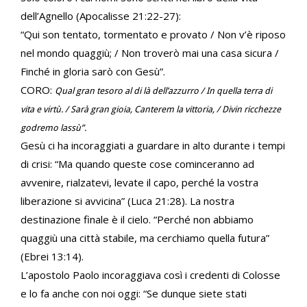
dell’Agnello (Apocalisse 21:22-27):
“Qui son tentato, tormentato e provato / Non v’è riposo
nel mondo quaggiù; / Non troverò mai una casa sicura /
Finché in gloria sarò con Gesù”.
CORO:
Qual gran tesoro al di là dell’azzurro / In quella terra di
vita e virtù. / Sarà gran gioia, Canterem la vittoria, / Divin ricchezze
godremo lassù”.
Gesù ci ha incoraggiati a guardare in alto durante i tempi
di crisi: “Ma quando queste cose cominceranno ad
avvenire, rialzatevi, levate il capo, perché la vostra
liberazione si avvicina” (Luca 21:28). La nostra
destinazione finale è il cielo. “Perché non abbiamo
quaggiù una città stabile, ma cerchiamo quella futura”
(Ebrei 13:14).
L’apostolo Paolo incoraggiava così i credenti di Colosse
e lo fa anche con noi oggi: “Se dunque siete stati