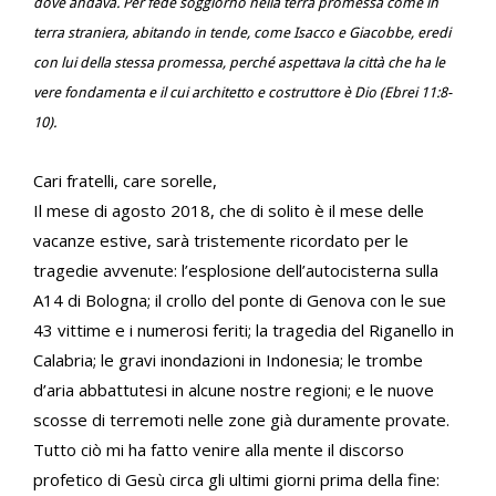
dove andava. Per fede soggiornò nella terra promessa come in
terra straniera, abitando in tende, come Isacco e Giacobbe, eredi
con lui della stessa promessa, perché aspettava la città che ha le
vere fondamenta e il cui architetto e costruttore è Dio (Ebrei 11:8-
10).
Cari fratelli, care sorelle,
Il mese di agosto 2018, che di solito è il mese delle
vacanze estive, sarà tristemente ricordato per le
tragedie avvenute: l’esplosione dell’autocisterna sulla
A14 di Bologna; il crollo del ponte di Genova con le sue
43 vittime e i numerosi feriti; la tragedia del Riganello in
Calabria; le gravi inondazioni in Indonesia; le trombe
d’aria abbattutesi in alcune nostre regioni; e le nuove
scosse di terremoti nelle zone già duramente provate.
Tutto ciò mi ha fatto venire alla mente il discorso
profetico di Gesù circa gli ultimi giorni prima della fine: